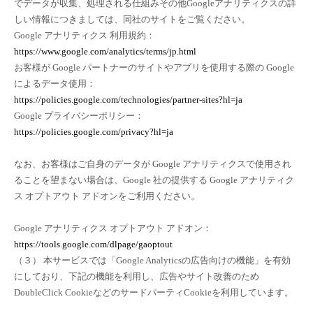
でデータが収集、処理される仕組みその他Googleアナリティクスの詳
しい情報につきましては、同社のサイトをご覧ください。
Google アナリティクス 利用規約：
https://www.google.com/analytics/terms/jp.html
お客様が Google パートナーのサイトやアプリを使用する際の Google
によるデータ使用：
https://policies.google.com/technologies/partner-sites?hl=ja
Google プライバシーポリシー：
https://policies.google.com/privacy?hl=ja
なお、お客様はご自身のデータが Google アナリティクスで使用され
ることを望まない場合は、Google 社の提供する Google アナリティク
ス オプトアウト アドオンをご利用ください。
Google アナリティクス オプトアウト アドオン：
https://tools.google.com/dlpage/gaoptout
（３） 本サービスでは「Google Analyticsの広告向けの機能」を有効
にしており、下記の機能を利用し、広告やサイト改善のため
DoubleClick CookieなどのサードパーティCookieを利用しています。