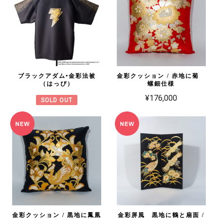
ブラックアダム•金彩法被
金彩クッション / 赤地に菊
（はっぴ）
螺鈿仕様
¥176,000
SOLD OUT
金彩クッション / 黒地に鳳凰
金彩屏風 黒地に鶴と扇面 /