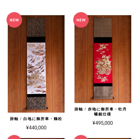
掛軸 / 赤地に御所車・牡丹
螺鈿仕様
掛軸 / 白地に御所車・鶴松
¥495,000
¥440,000