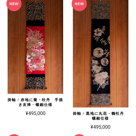
掛軸 / 赤地に菊・牡丹 手描
き友禅・螺鈿仕様
¥495,000
掛軸 / 黒地に丸花・鶴牡丹
螺鈿仕様
¥495,000