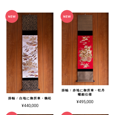
掛軸 / 赤地に御所車・牡丹
螺鈿仕様
掛軸 / 白地に御所車・鶴松
¥495,000
¥440,000