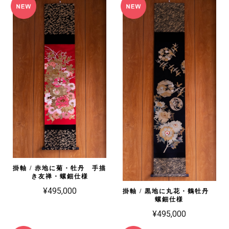
掛軸 / 赤地に菊・牡丹 手描
き友禅・螺鈿仕様
¥495,000
掛軸 / 黒地に丸花・鶴牡丹
螺鈿仕様
¥495,000